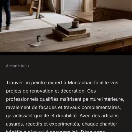
Accueil
›
Actu
ACTU
Peintre montauban : votre
Trouver un peintre expert à Montauban facilite vos
projets de rénovation et décoration. Ces
expert en rénovation et
professionnels qualifiés maîtrisent peinture intérieure,
décoration
ravalement de façades et travaux complémentaires,
garantissant qualité et durabilité. Avec des artisans
Milo
•
10 juillet 2025
•
3 min de lecture
assurés, réactifs et expérimentés, chaque chantier